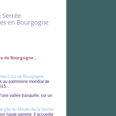
a Serrée
ges en Bourgogne
ble de Bourgogne…
nds Crus de Bourgogne
its au patrimoine mondial de
 2015…
’une vallée tranquille, sur un
le gîte du Moulin de la Serrée
tion haute gamme. Il accueille