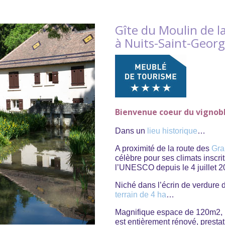
Gîte du Moulin de l
à Nuits-Saint-Geor
Bienvenue coeur du vigno
Dans un
lieu historique
…
A proximité de la route des
Gra
célèbre pour ses climats inscr
l’UNESCO depuis le 4 juillet
Niché dans l’écrin de verdure d
terrain de 4 ha
…
Magnifique espace de 120m2,
est entièrement rénové, presta