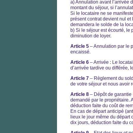
a) Annulation avant l’arrivée 
montant du séjour, si l’annula
Si le locataire ne se manifest
présent contrat devient nul et
demandera le solde de la loca
b) Si le séjour est écourté, l
diminution de loyer.
Article 5
– Annulation par le p
encaissé.
Article 6
– Arrivée : Le locata
d’arrivée tardive ou différée, l
Article 7
– Règlement du solde 
de votre séjour et nous avoir 
Article 8
– Dépôt de garantie o
demandé par le propriétaire. Ap
déduction faite du coût de rem
En cas de départ anticipé (ant
lieux le jour même du départ d
dix jours, déduction faite du 
Article 9
– Etat des lieux et n