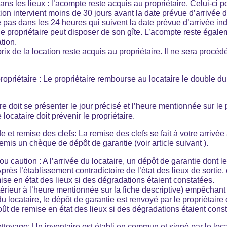
dans les lieux : l’acompte reste acquis au propriétaire. Celui-ci
tion intervient moins de 30 jours avant la date prévue d’arrivée d
e pas dans les 24 heures qui suivent la date prévue d’arrivée indi
 le propriétaire peut disposer de son gîte. L’acompte reste égale
tion.
e prix de la location reste acquis au propriétaire. Il ne sera pr
ropriétaire : Le propriétaire rembourse au locataire le double 
ire doit se présenter le jour précisé et l’heure mentionnée sur le
e locataire doit prévenir le propriétaire.
et remise des clefs: La remise des clefs se fait à votre arrivée a
remis un chèque de dépôt de garantie (voir article suivant ).
u caution : A l’arrivée du locataire, un dépôt de garantie dont l
rès l’établissement contradictoire de l’état des lieux de sortie, 
ise en état des lieux si des dégradations étaient constatées.
érieur à l’heure mentionnée sur la fiche descriptive) empêchant 
u locataire, le dépôt de garantie est renvoyé par le propriétair
coût de remise en état des lieux si des dégradations étaient cons
ettoyage: Un inventaire est établi en commun et signé par le locat