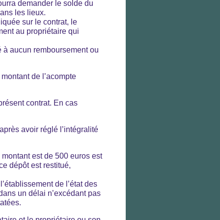
 pourra demander le solde du
ans les lieux.
quée sur le contrat, le
ment au propriétaire qui
océdé à aucun remboursement ou
du montant de l’acompte
 présent contrat. En cas
près avoir réglé l’intégralité
e montant est de 500 euros est
ce dépôt est restitué,
l’établissement de l’état des
e dans un délai n’excédant pas
tatées.
aire et le propriétaire ou son