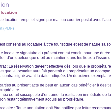
tion
 location
 de location rempli et signé par mail ou courrier postal avec l’a
at (PDF)
st consenti au locataire à titre touristique et est de nature sais
Le locataire signataire du présent contrat conclu pour une duré
ir d’un quelconque droit au maintien dans les lieux à l’issue d
at : La réservation devient effective dès lors que le propriétaire
t que le locataire aura fait parvenir au propriétaire un acompte
du contrat signé avant la date indiquée. Un deuxième exemplaire
 parties au présent acte ne peut en aucun cas bénéficier à des t
ropriétaire.
linéa serait susceptible d’entraîner la résiliation immédiate de la
ation restant définitivement acquis au propriétaire.
ocataire : Toute annulation doit être notifiée par lettre recomman