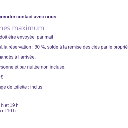
prendre contact avec nous
onnes maximum
oit être envoyée par mail
a réservation : 30 %, solde à la remise des clés par le propriét
andés à l’arrivée.
rsonne et par nuitée non incluse.
 €
e de toilette : inclus
 h et 19 h
h et 10 h