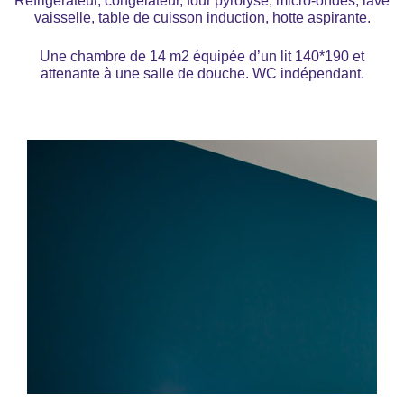
Réfrigérateur, congélateur, four pyrolyse, micro-ondes, lave
vaisselle, table de cuisson induction, hotte aspirante.
Une chambre de 14 m2 équipée d’un lit 140*190 et
attenante à une salle de douche. WC indépendant.